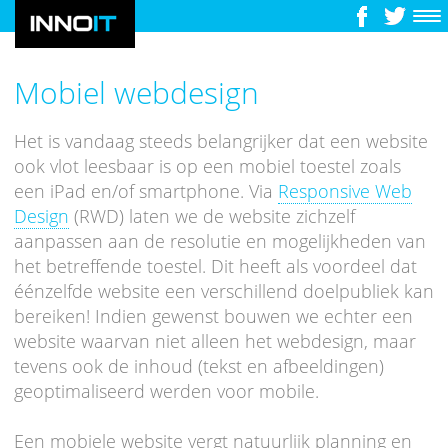
Mobiel webdesign
Het is vandaag steeds belangrijker dat een website
ook vlot leesbaar is op een mobiel toestel zoals
een iPad en/of smartphone. Via
Responsive Web
Design
(RWD) laten we de website zichzelf
aanpassen aan de resolutie en mogelijkheden van
het betreffende toestel. Dit heeft als voordeel dat
éénzelfde website een verschillend doelpubliek kan
bereiken! Indien gewenst bouwen we echter een
website waarvan niet alleen het webdesign, maar
tevens ook de inhoud (tekst en afbeeldingen)
geoptimaliseerd werden voor mobile.
Een mobiele website vergt natuurlijk planning en